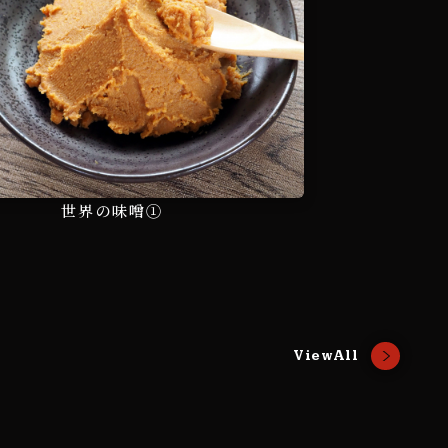
世界の味噌①
ViewAll