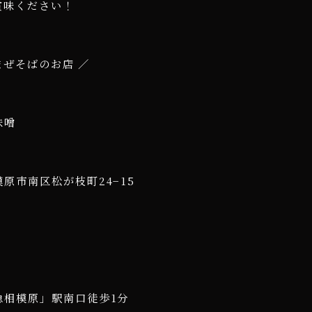
賞味ください！
まぜそばのお店 ／
味噌
原市南区松が枝町24−15
急相模原」駅南口徒歩1分