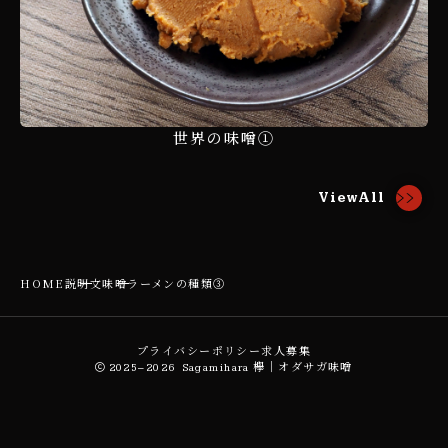
世界の味噌①
ViewAll
HOME
説明文
味噌ラーメンの種類③
プライバシーポリシー
求人募集
2025–2026
Sagamihara 欅｜オダサガ味噌
Sagamihara
オダサガ味噌
欅