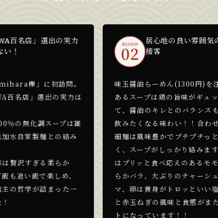
店」選出の実力
居心地の良い雰囲気の店内に
接客
a欅」に初訪問。
味玉醤油らーめん(1300円)を注文🍴透
店」選出の実力は
あるスープは鶏の旨味がギュッと詰まっ
て、醤油のキレとのバランスもよくどん
化調スープは雑
飲みたくなる味わい！！合わせる自家製
製麺との絡み
細麺は風味豊かでプチプチっと歯切れが
く、スープがしっかり絡みます。トッピ
ぎる柔らか
はプリッと食べ応えのあるモモ、とろっ
飯で楽しめ、
らかバラ、大ぶりのチャーシュー2種に
が詰まった一
マ、卵は黄身がトロッといい塩梅、九条
と赤玉ねぎの風味と食感がまたよいアク
トになっています！！