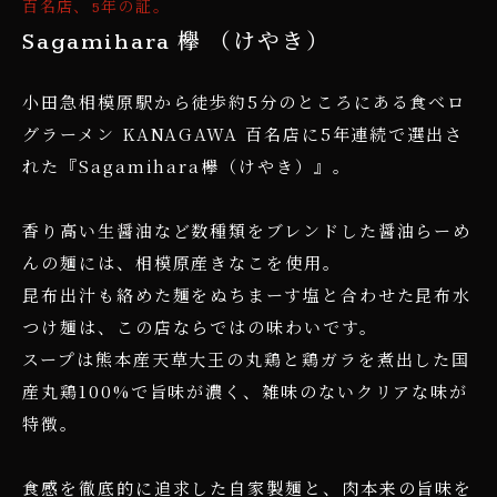
百名店、5年の証。
Sagamihara 欅 （けやき）
小田急相模原駅から徒歩約5分のところにある食べロ
グラーメン KANAGAWA 百名店に5年連続で選出さ
れた『Sagamihara欅（けやき）』。
香り高い生醤油など数種類をブレンドした醤油らーめ
んの麺には、相模原産きなこを使用。
昆布出汁も絡めた麺をぬちまーす塩と合わせた昆布水
つけ麺は、この店ならではの味わいです。
スープは熊本産天草大王の丸鶏と鶏ガラを煮出した国
産丸鶏100%で旨味が濃く、雑味のないクリアな味が
特徴。
食感を徹底的に追求した自家製麺と、肉本来の旨味を