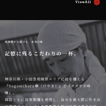
ViewAll
相模原から届ける、本気の味
記憶に残るこだわりの一杯。
神奈川県・小田急相模原エリアに店を構える
『Sagamihara欅（けやき）』と『オダサガ味
噌』。
両店ともに自家製麺を使用し、旨みを最大限に引き出