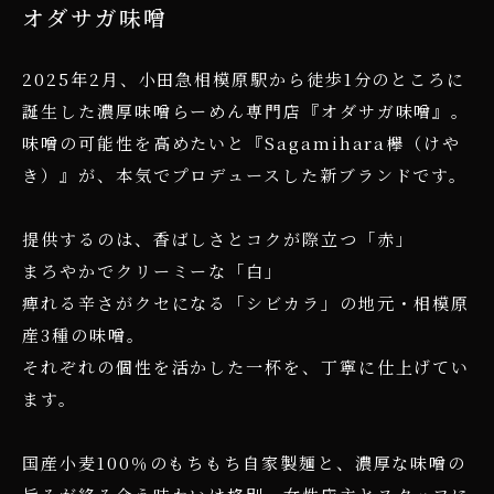
オダサガ味噌
2025年2月、小田急相模原駅から徒歩1分のところに
誕生した濃厚味噌らーめん専門店『オダサガ味噌』。
味噌の可能性を高めたいと『Sagamihara欅（けや
き）』が、本気でプロデュースした新ブランドです。
提供するのは、香ばしさとコクが際立つ「赤」
まろやかでクリーミーな「白」
痺れる辛さがクセになる「シビカラ」の地元・相模原
産3種の味噌。
それぞれの個性を活かした一杯を、丁寧に仕上げてい
ます。
国産小麦100％のもちもち自家製麺と、濃厚な味噌の