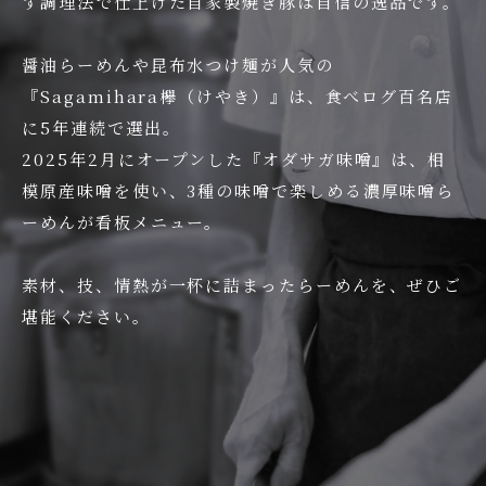
す調理法で仕上げた自家製焼き豚は自信の逸品です。
醤油らーめんや昆布水つけ麺が人気の
『Sagamihara欅（けやき）』は、食べログ百名店
に5年連続で選出。
2025年2月にオープンした『オダサガ味噌』は、相
模原産味噌を使い、3種の味噌で楽しめる濃厚味噌ら
ーめんが看板メニュー。
素材、技、情熱が一杯に詰まったらーめんを、ぜひご
堪能ください。